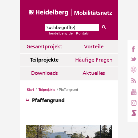
heidelberg.de
Kontakt
Gesamtprojekt
Vorteile
Teilprojekte
Häufige Fragen
Downloads
Aktuelles
Start
/
Teilprojekte
/
Pfaffengrund
Pfaffengrund